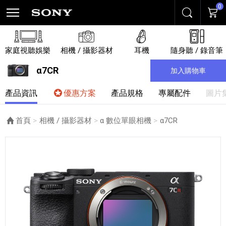
0
搜尋
購物
家庭視聽娛樂
相機 / 攝影器材
耳機
隨身聽 / 錄音筆
α7CR
加入購物車
產品資訊
優惠方案
產品規格
專屬配件
圖片
首頁
相機 / 攝影器材
α 數位單眼相機
目前頁面：
α7CR