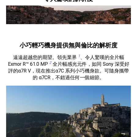
小巧輕巧機身提供無與倫比的解析度
1
遠遠超越您的期望。領先業界
、令人驚嘆的全片幅
2
Exmor R™ 61.0 MP
全片幅感光元件，如同 Sony 深受好
評的α7R V，現在推出α7C 系列小巧機身款。可隨身攜帶
的 α7CR，不錯過任何一個細節。