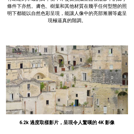
條件下亦然。膚色、樹葉和其他材質在幾乎任何型態的照
明下都能以自然色彩呈現，能讓人像中的亮部漸層等處呈
現極逼真的階調。
6.2k 過度取樣影片，呈現令人驚嘆的 4K 影像