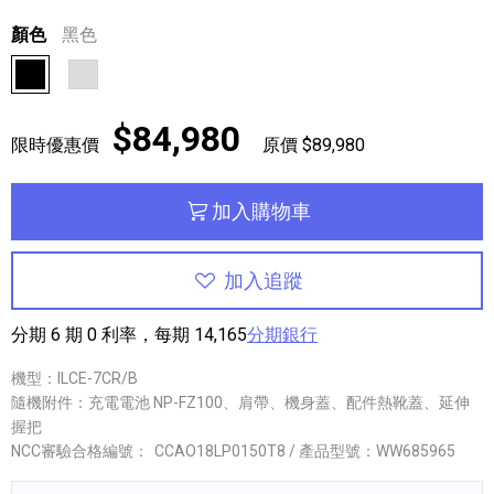
顏色
黑色
黑色
銀色
$84,980
限時優惠價
原價 $89,980
加入購物車
加入追蹤
分期 6 期 0 利率，每期 14,165
分期銀行
機型：ILCE-7CR/B
隨機附件：充電電池 NP-FZ100、肩帶、機身蓋、配件熱靴蓋、延伸
握把
NCC審驗合格編號：
CCAO18LP0150T8 / 產品型號：WW685965