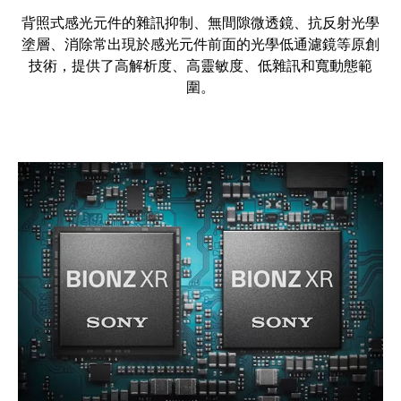
背照式感光元件的雜訊抑制、無間隙微透鏡、抗反射光學
塗層、消除常出現於感光元件前面的光學低通濾鏡等原創
技術，提供了高解析度、高靈敏度、低雜訊和寬動態範
圍。