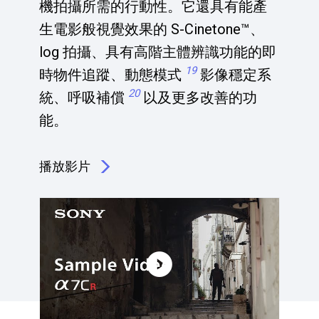
機拍攝所需的行動性。它還具有能產
生電影般視覺效果的 S-Cinetone™、
log 拍攝、具有高階主體辨識功能的即
19
時物件追蹤、動態模式
影像穩定系
20
統、呼吸補償
以及更多改善的功
能。
播放影片
點擊播放：高畫質影片錄製所需的行動性 <em><sup>17</