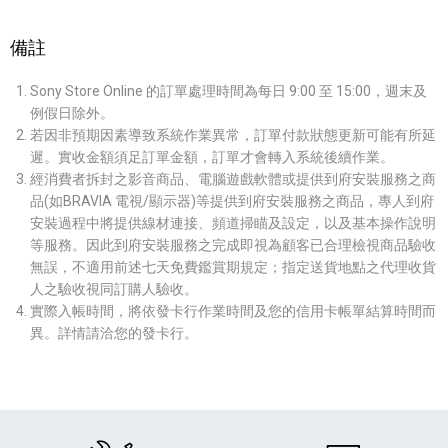
備註
Sony Store Online 的訂單處理時間為每日 9:00 至 15:00，週末及
例假日除外。
若因非預期因素導致系統作業異常，訂單付款狀態更新可能有所延
遲。實收金額須足訂單金額，訂單才會轉入系統後續作業。
經消費者拆封之影音商品、電腦遊戲軟體或提供到府安裝服務之商
品(如BRAVIA 電視/顯示器)等提供到府安裝服務之商品，專人到府
安裝過程中將提供線材連接、頻道掃瞄及設定，以及基本操作說明
等服務。因此到府安裝服務之完成即視為顧客已合理檢視商品驗收
無誤，不適用前述七天免費鑑賞期規定；指定送貨地點之代理收貨
人之驗收視同訂購人驗收。
實際入帳時間，將依發卡行作業時間及您的信用卡帳單結算時間而
異。詳情請洽您的發卡行。