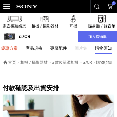
0
搜尋
購物
家庭視聽娛樂
相機 / 攝影器材
耳機
隨身聽 / 錄音筆
α7CR
加入購物車
優惠方案
產品規格
專屬配件
圖片集
購物須知
首頁
相機 / 攝影器材
α 數位單眼相機
α7CR
目前頁面：
購物須知
購物須知
付款確認及出貨安排