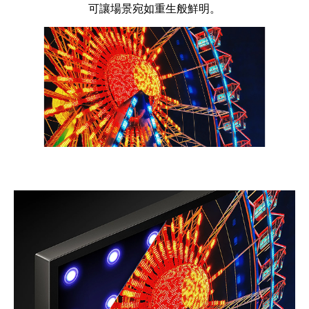
可讓場景宛如重生般鮮明。