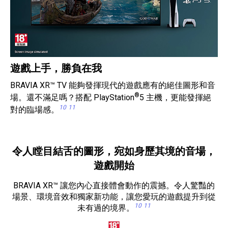
遊戲上手，勝負在我
BRAVIA XR™ TV 能夠發揮現代的遊戲應有的絕佳圖形和音
®
場。還不滿足嗎？搭配 PlayStation
5 主機，更能發揮絕
10
11
對的臨場感。
令人瞠目結舌的圖形，宛如身歷其境的音場，
遊戲開始
BRAVIA XR™ 讓您內心直接體會動作的震撼。令人驚豔的
場景、環境音效和獨家新功能，讓您愛玩的遊戲提升到從
10
11
未有過的境界。