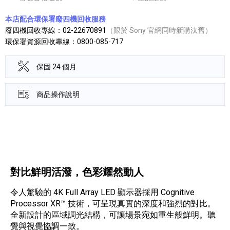
本店配合環保署廢四機回收服務
廢四機回收專線：02-22670891
（限於 Sony 官網同時新購汰舊）
環保署資源回收專線：0800-085-717
保固 24 個月
商品操作說明
產品資訊詳細資訊
對比鮮明活潑，色彩耀然動人
令人驚驗的 4K Full Array LED 顯示器採用 Cognitive
Processor XR™ 技術，可呈現真實的深度和強烈的對比。
全新設計的區域調光結構，可讓場景宛如重生般鮮明。聽
覺與視覺協調一致。