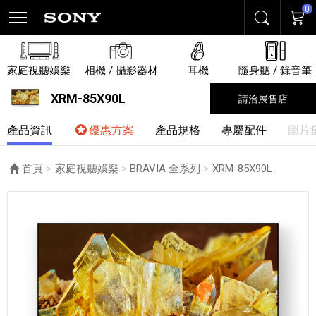
0
搜尋
購物
家庭視聽娛樂
相機 / 攝影器材
耳機
隨身聽 / 錄音筆
XRM-85X90L
請洽展售店
產品資訊
優惠方案
產品規格
專屬配件
圖片
首頁
家庭視聽娛樂
BRAVIA 全系列
目前頁面：
XRM-85X90L