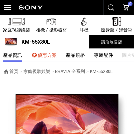
0
搜尋
購物
家庭視聽娛樂
相機 / 攝影器材
耳機
隨身聽 / 錄音筆
KM-55X80L
請洽展售店
產品資訊
優惠方案
產品規格
專屬配件
圖片
首頁
家庭視聽娛樂
BRAVIA 全系列
目前頁面：
KM-55X80L