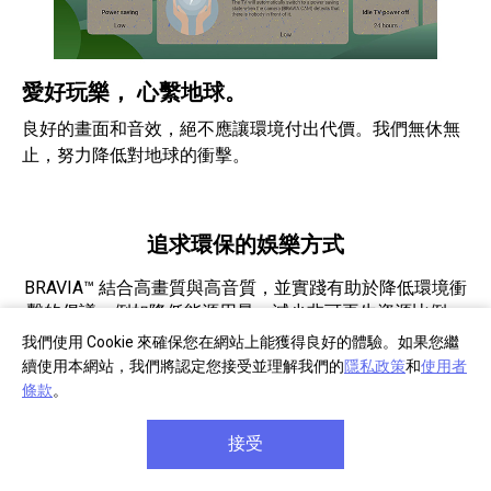
愛好玩樂， 心繫地球。
良好的畫面和音效，絕不應讓環境付出代價。我們無休無
止，努力降低對地球的衝擊。
追求環保的娛樂方式
BRAVIA™ 結合高畫質與高音質，並實踐有助於降低環境衝
擊的倡議，例如降低能源用量、減少非可再生資源比例，
以及提升運輸效率。
我們使用 Cookie 來確保您在網站上能獲得良好的體驗。如果您繼
續使用本網站，我們將認定您接受並理解我們的
隱私政策
和
使用者
條款
。
接受