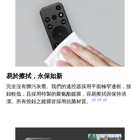
易於擦拭，永保如新
完全沒有髒污灰塵。我們的遙控器採用平面極窄邊框，按
鈕較低，且採用特製的聚氨酯鍍膜，容易擦拭與保持清
30
39
40
潔。所有按鈕之鍍膜皆採用抗菌材質。