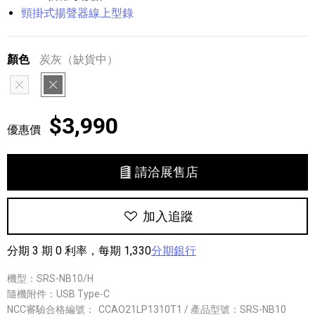
頸掛式揚聲器線上型錄
顏色
炭灰（缺貨中）
白色
炭灰
$3,990
優惠價
請洽展售店
加入追蹤
分期 3 期 0 利率，每期 1,330
分期銀行
機型：SRS-NB10/H
隨機附件：USB Type-C
NCC審驗合格編號：
CCAO21LP1310T1 / 產品型號：SRS-NB10