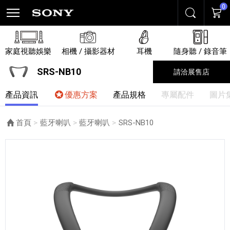
0
搜尋
購物
家庭視聽娛樂
相機 / 攝影器材
耳機
隨身聽 / 錄音筆
SRS-NB10
請洽展售店
產品資訊
優惠方案
產品規格
專屬配件
圖片
首頁
藍牙喇叭
藍牙喇叭
目前頁面：
SRS-NB10