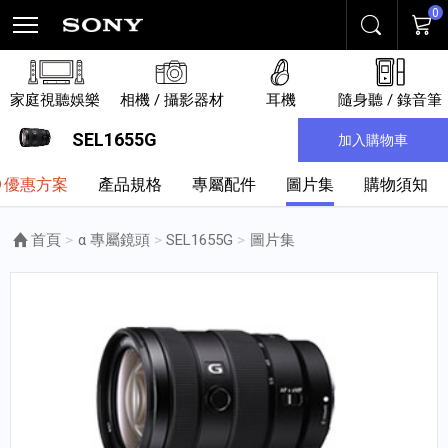
0
搜尋
購物
家庭視聽娛樂
相機 / 攝影器材
耳機
隨身聽 / 錄音筆
SEL1655G
加入購物車
優惠方案
產品規格
專屬配件
圖片集
購物須知
首頁
α 專屬鏡頭
SEL1655G
目前頁面：
圖片集