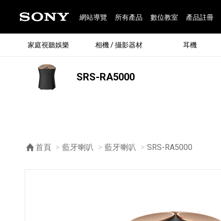
網站導覽
所有產品
數位教室
產品註冊
家庭視聽娛樂
相機 / 攝影器材
耳機
SRS-RA5000
®
首頁
藍牙喇叭
藍牙喇叭
目前頁面：
SRS-RA5000
®
BRAVIA 全系列
α 數位單眼相機
全系列耳機
Walkman 數位隨身聽
藍牙喇叭
Xperia 智慧型手機
INZONE 電競螢幕
PlayStation
REON POCKET / 配件
主機 / 配件
家庭
α 專
耳機
Walk
Xper
INZ
PlaySt
67
49
46
12
19
37
6
3
6
個產品
個產品
個產品
個產品
個產品
個產品
個產品
個產品
個產品