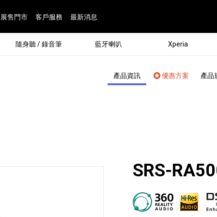
展售門市
客戶服務
最新消息
隨身聽 / 錄音筆
藍牙喇叭
Xperia
產品資訊
優惠方案
產品
SRS-RA50
®
劇院
屬鏡頭
配件
man 專屬配件
ia 專用配件
ONE 電競耳機
ation
遊戲軟體
BRAVIA 專屬配件
α 專屬配件
錄音筆 / 配件
INZONE 電競周邊
25
86
15
6
4
9
1
個產品
個產品
個產品
個產品
個產品
個產品
個產品
143
9
7
7