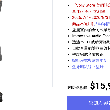
【Sony Store 官網限
享 12期分期零利率。
2026/7/1~2026/8
商品不適用)
活動詳情
盈滿室內的全向式環
Immersive Audio
透過 Wi-Fi 或藍牙
播放器
克風 / 收錄音組
數位攝影機 / 配件
自動音量能讓歌曲維
17
3
個產品
個產品
33
輕鬆完成音效校正
驅動程式與軟體更新
藍牙喇叭線上型錄
$15,
限時優惠價
張
加入購