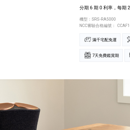
分期 6 期 0 利率，每期 2
機型：SRS-RA5000
NCC審驗合格編號：
CCAF1
滿千宅配免運
7天免費鑑賞期