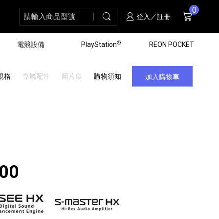
0
請輸入商品型號
搜尋
購物車
項商品
登入／註冊
®
電競設備
PlayStation
REON POCKET
規格
專屬配件
圖片集
購物須知
加入購物車
00
黑膠唱盤
ZV 數位相機
個產品
個產品
個產品
個產品
16
3
個產品
個產品