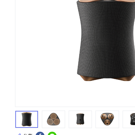
HiFi 音響
隨身型數位相機
藍光
相機麥
11
64
個產品
個產品
第1張
第2張
第3張
第4張
第5