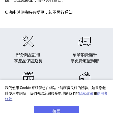
除、暫止或終止，而不另行通知。
6.功能與規格時有變更，恕不另行通知。
部分商品註冊
單筆消費滿千
享產品保固延長
享免費宅配到府
我們使用 Cookie 來確保您在網站上能獲得良好的體驗。如果您繼
商品享七天免費鑑賞期
單筆滿八千元享
信用卡分
續使用本網站，我們將認定您接受並理解我們的
隱私政策
和
使用者
(安裝商品/軟體除外)
期六期零利率
條款
。
關於 Sony
接受