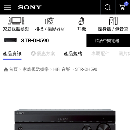
0
搜尋
購物
家庭視聽娛樂
相機 / 攝影器材
耳機
隨身聽 / 錄音筆
STR-DH590
請洽中樂電器...
產品資訊
優惠方案
產品規格
專屬配件
圖片
首頁
家庭視聽娛樂
HiFi 音響
目前頁面：
STR-DH590