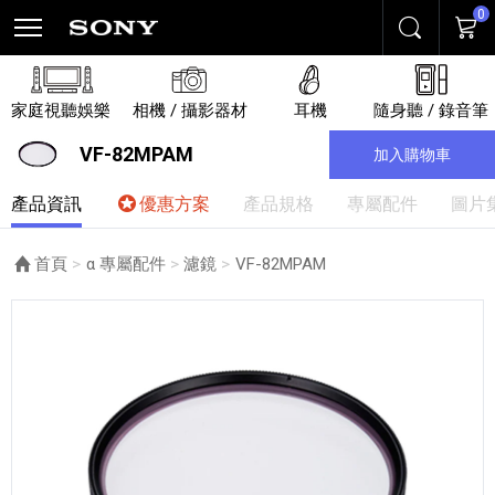
0
搜尋
購物
家庭視聽娛樂
相機 / 攝影器材
耳機
隨身聽 / 錄音筆
VF-82MPAM
加入購物車
產品資訊
優惠方案
產品規格
專屬配件
圖片
首頁
α 專屬配件
濾鏡
目前頁面：
VF-82MPAM