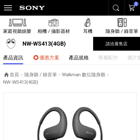
0
搜尋
購物
家庭視聽娛樂
相機 / 攝影器材
耳機
隨身聽 / 錄音筆
NW-WS413(4GB)
請洽展售店
產品資訊
優惠方案
產品規格
專屬配件
圖片
首頁
隨身聽 / 錄音筆
Walkman 數位隨身聽
目前頁面：
NW-WS413(4GB)