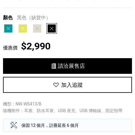
顏色
黑色（缺貨中）
藍色
檸檬黃
象牙白
黑色
$2,990
優惠價
請洽展售店
加入追蹤
機型：NW-WS413/B
隨機附件：耳塞、防水耳塞、USB 座充、USB 傳輸線、固定頸帶
保固 12 個月，註冊延長 6 個月