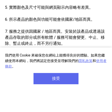
5. 實際顏色及尺寸可能與網頁顯示內容略有差異。
6. 所示產品的顏色與功能可能會依國家/地區而異。
7. 服務之提供因國家 / 地區而異。安裝於該產品或透過該
產品存取的部分或所有軟體 / 服務可能會變更、中止、移
除、暫止或終止，而不另行通知。
8. 功能與規格時有變更，恕不另行通知。
我們使用 Cookie 來確保您在網站上能獲得良好的體驗。如果您繼
續使用本網站，我們將認定您接受並理解我們的
隱私政策
和
使用者
條款
。
接受
部分商品註冊
單筆消費滿千
享產品保固延長
享免費宅配到府