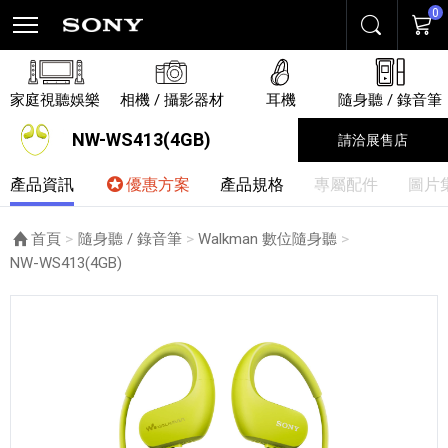
0
搜尋
購物
家庭視聽娛樂
相機 / 攝影器材
耳機
隨身聽 / 錄音筆
NW-WS413(4GB)
請洽展售店
產品資訊
優惠方案
產品規格
專屬配件
圖片
首頁
隨身聽 / 錄音筆
Walkman 數位隨身聽
目前頁面：
NW-WS413(4GB)