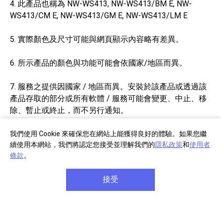
4. 此產品也稱為 NW-WS413, NW-WS413/BM E, NW-
WS413/CM E, NW-WS413/GM E, NW-WS413/LM E
5. 實際顏色及尺寸可能與網頁顯示內容略有差異。
6. 所示產品的顏色與功能可能會依國家/地區而異。
7. 服務之提供因國家 / 地區而異。安裝於該產品或透過該
產品存取的部分或所有軟體 / 服務可能會變更、中止、移
除、暫止或終止，而不另行通知。
8. 功能與規格時有變更，恕不另行通知。
我們使用 Cookie 來確保您在網站上能獲得良好的體驗。如果您繼
續使用本網站，我們將認定您接受並理解我們的
隱私政策
和
使用者
條款
。
接受
部分商品註冊
單筆消費滿千