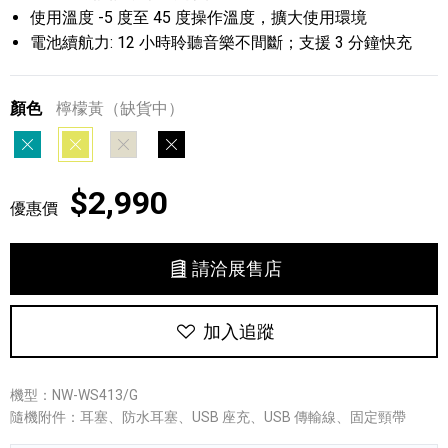
使用溫度 -5 度至 45 度操作溫度，擴大使用環境
電池續航力: 12 小時聆聽音樂不間斷；支援 3 分鐘快充
顏色
檸檬黃（缺貨中）
藍色
檸檬黃
象牙白
黑色
$2,990
優惠價
請洽展售店
加入追蹤
機型：NW-WS413/G
隨機附件：耳塞、防水耳塞、USB 座充、USB 傳輸線、固定頸帶