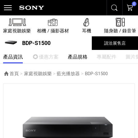
0
搜尋
購物
家庭視聽娛樂
相機 / 攝影器材
耳機
隨身聽 / 錄音筆
BDP-S1500
請洽展售店
產品資訊
優惠方案
產品規格
專屬配件
圖片
首頁
家庭視聽娛樂
藍光播放器
目前頁面：
BDP-S1500