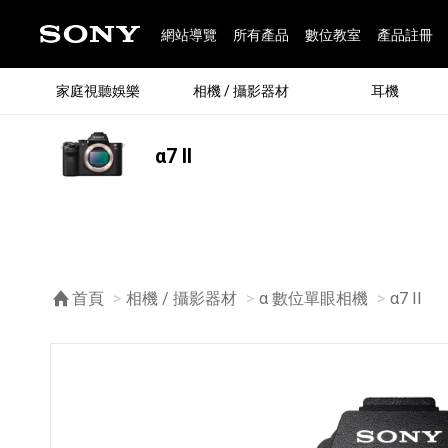
網站導覽
所有產品
數位教室
產品註冊
家庭視聽娛樂
相機 / 攝影器材
耳機
α7 II
®
首頁
相機 / 攝影器材
α 數位單眼相機
目前頁
α7 II
®
BRAVIA 全系列
α 數位單眼相機
全系列耳機
Walkman 數位隨身聽
藍牙喇叭
Xperia 智慧型手機
INZONE 電競螢幕
PlayStation
REON POCKET / 配件
主機 / 配件
家庭
α 專
耳機
Walk
Xper
INZ
PlaySt
67
49
46
12
19
37
6
3
6
個產品
個產品
個產品
個產品
個產品
個產品
個產品
個產品
個產品