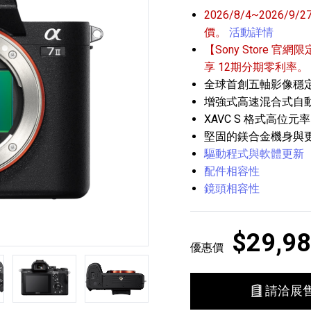
2026/8/4~202
價。
活動詳情
【Sony Store 官網限
享 12期分期零利率。
全球首創五軸影像穩
增強式高速混合式自
XAVC S 格式高位元率 
播放器
克風 / 收錄音組
數位攝影機 / 配件
堅固的鎂合金機身與
17
3
個產品
個產品
33
驅動程式與軟體更新
配件相容性
鏡頭相容性
$29,9
優惠價
第5張
第6張
請洽展