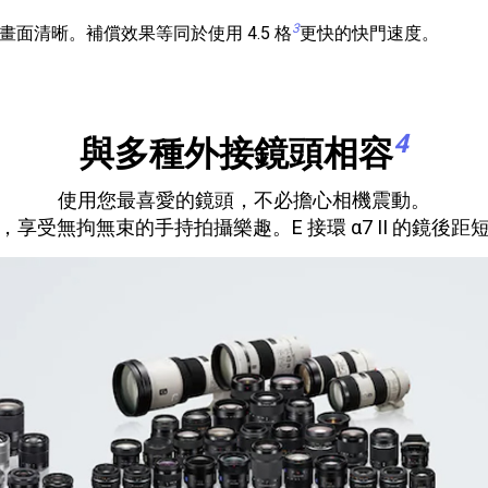
3
面清晰。補償效果等同於使用 4.5 格
更快的快門速度。
4
與多種外接鏡頭相容
使用您最喜愛的鏡頭，不必擔心相機震動。
享受無拘無束的手持拍攝樂趣。E 接環 α7 II 的鏡後