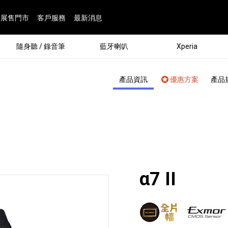
展售門市
客戶服務
最新消息
隨身聽 / 錄音筆
藍牙喇叭
Xperia
產品資訊
優惠方案
產品
面：
α7 II
®
劇院
屬鏡頭
配件
man 專屬配件
ia 專用配件
ONE 電競耳機
ation
遊戲軟體
BRAVIA 專屬配件
α 專屬配件
錄音筆 / 配件
INZONE 電競周邊
25
86
15
6
4
9
1
個產品
個產品
個產品
個產品
個產品
個產品
個產品
143
9
7
7