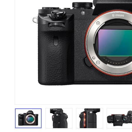
HiFi 音響
隨身型數位相機
藍光
相機麥
11
64
個產品
個產品
第1張
第2張
第3張
第4張