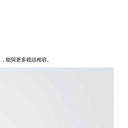
縱搖 [ 
補償長
距短，能與更多鏡頭相容。