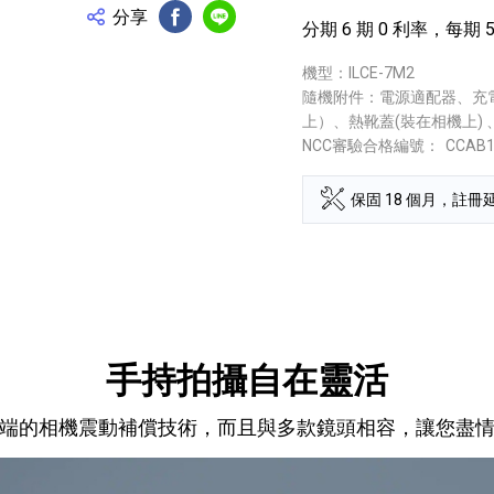
分享
分期 6 期 0 利率，每期 5
FB分享
Line分享
機型：ILCE-7M2
隨機附件：電源適配器、充電電池
上）、熱靴蓋(裝在相機上)
NCC審驗合格編號：
CCAB
保固 18 個月，註冊延
手持拍攝自在靈活
端的相機震動補償技術，而且與多款鏡頭相容，讓您盡