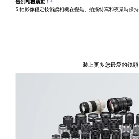
2
告別相機震動！
5 軸影像穩定技術讓相機在變焦、拍攝特寫和夜景時保持畫
裝上更多您最愛的鏡頭，