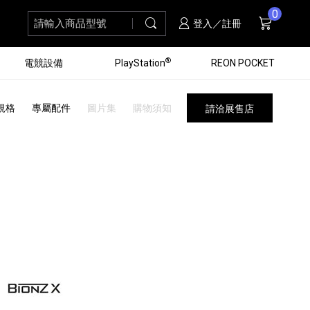
0
請輸入商品型號
搜尋
購物車
項商品
登入／註冊
®
電競設備
PlayStation
REON POCKET
規格
專屬配件
圖片集
購物須知
請洽展售店
黑膠唱盤
ZV 數位相機
個產品
個產品
個產品
個產品
16
3
個產品
個產品