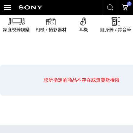
0
搜尋
購物
家庭視聽娛樂
相機 / 攝影器材
耳機
隨身聽 / 錄音筆
您所指定的商品不存在或無瀏覽權限