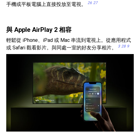
26
27
手機或平板電腦上直接投放至電視。
與 Apple AirPlay 2 相容
輕鬆從 iPhone、iPad 或 Mac 串流到電視上。從應用程式
3
28
9
或 Safari 觀看影片。與同處一室的好友分享相片。