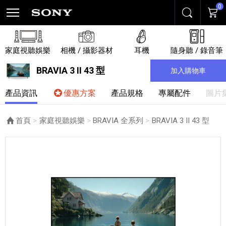
0
搜尋
購物
家庭視聽娛樂
相機 / 攝影器材
耳機
隨身聽 / 錄音筆
BRAVIA 3 II 43 型
加入購物車
產品資訊
優惠方案
產品規格
專屬配件
圖片
首頁
家庭視聽娛樂
BRAVIA 全系列
目前頁面：
BRAVIA 3 II 43 型