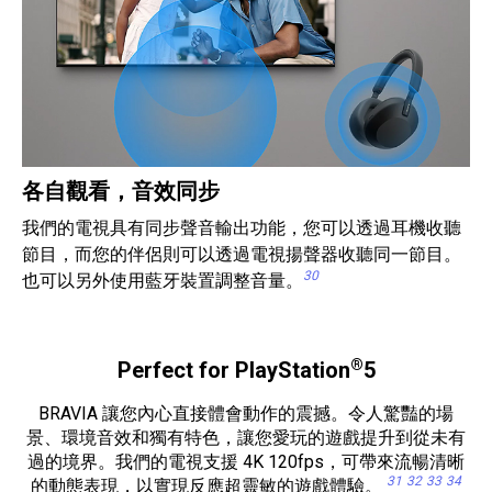
各自觀看，音效同步
我們的電視具有同步聲音輸出功能，您可以透過耳機收聽
節目，而您的伴侶則可以透過電視揚聲器收聽同一節目。
30
也可以另外使用藍牙裝置調整音量。
®
Perfect for PlayStation
5
BRAVIA 讓您內心直接體會動作的震撼。令人驚豔的場
景、環境音效和獨有特色，讓您愛玩的遊戲提升到從未有
過的境界。我們的電視支援 4K 120fps，可帶來流暢清晰
31
32
33
34
的動態表現，以實現反應超靈敏的遊戲體驗。