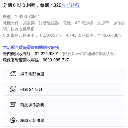
分期 6 期 0 利率，每期 4,320
分期銀行
機型：Y-43XR30M2
隨機附件：桌面架、語音遙控器、電池、AC 電源線、支撐帶、操作說
明、快速安裝手冊
NCC審驗合格編號：
CCAQ23Y10170T4 / 產品型號：Y-43XR30M2
本店配合環保署廢四機回收服務
廢四機回收專線：02-22670891
（限於 Sony 官網同時新購汰舊）
環保署資源回收專線：0800-085-717
滿千宅配免運
保固 24 個月
商品操作說明
精緻安裝服務