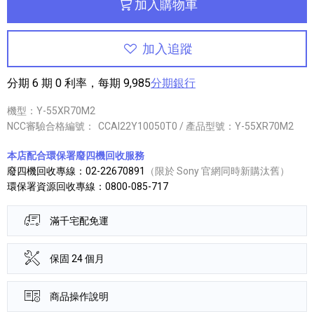
加入購物車
加入追蹤
分期 6 期 0 利率，每期 9,985
分期銀行
機型：Y-55XR70M2
NCC審驗合格編號：
CCAI22Y10050T0 / 產品型號：Y-55XR70M2
本店配合環保署廢四機回收服務
廢四機回收專線：02-22670891
（限於 Sony 官網同時新購汰舊）
環保署資源回收專線：0800-085-717
滿千宅配免運
保固 24 個月
商品操作說明