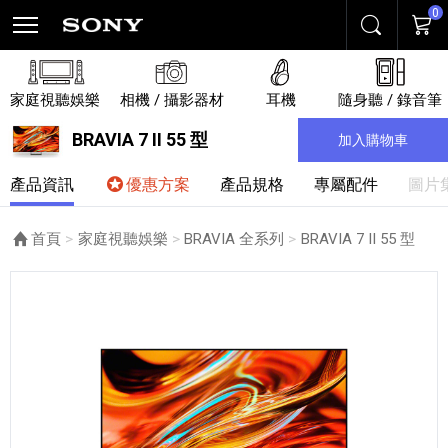
0
搜尋
購物
家庭視聽娛樂
相機 / 攝影器材
耳機
隨身聽 / 錄音筆
BRAVIA 7 II 55 型
加入購物車
產品資訊
優惠方案
產品規格
專屬配件
圖片
首頁
家庭視聽娛樂
BRAVIA 全系列
目前頁面：
BRAVIA 7 II 55 型