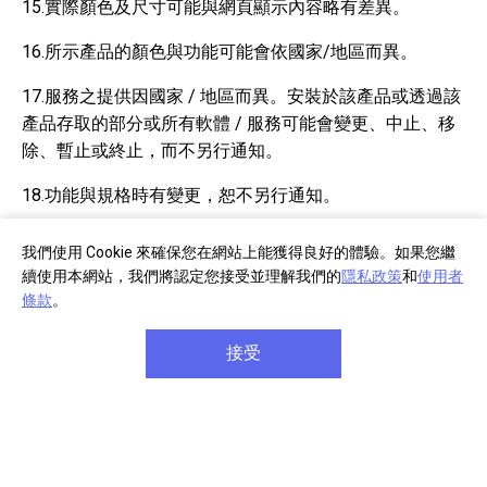
15.實際顏色及尺寸可能與網頁顯示內容略有差異。
16.所示產品的顏色與功能可能會依國家/地區而異。
17.服務之提供因國家 / 地區而異。安裝於該產品或透過該
產品存取的部分或所有軟體 / 服務可能會變更、中止、移
除、暫止或終止，而不另行通知。
18.功能與規格時有變更，恕不另行通知。
19.此 Bluetooth® 文字商標和標誌為 Bluetooth SIG, Inc. 擁
我們使用 Cookie 來確保您在網站上能獲得良好的體驗。如果您繼
有之註冊商標，而 Sony Group Corporation 及其子公司均
續使用本網站，我們將認定您接受並理解我們的
隱私政策
和
使用者
可在授權之下任意使用此等商標。
條款
。
接受