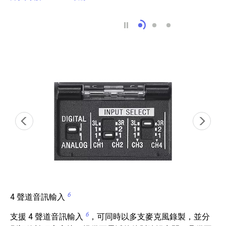
96 kHz 取樣 2 ，帶
32 位浮點錄音 2
雙 ADC 5 ，
6
4 聲道音訊輸入
6
支援 4 聲道音訊輸入
，可同時以多支麥克風錄製，並分