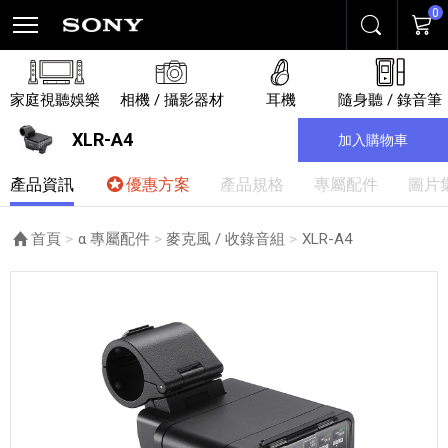
0
搜尋
購物
家庭視聽娛樂
相機 / 攝影器材
耳機
隨身聽 / 錄音筆
XLR-A4
加入購物車
產品資訊
優惠方案
產品規格
專屬配件
圖片
首頁
α 專屬配件
麥克風 / 收錄音組
目前頁面：
XLR-A4