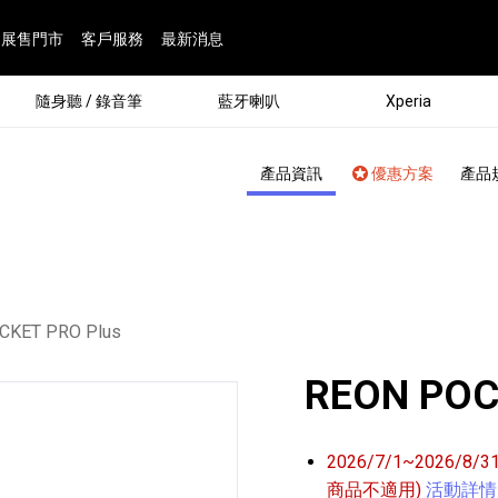
展售門市
客戶服務
最新消息
隨身聽 / 錄音筆
藍牙喇叭
Xperia
產品資訊
優惠方案
產品
：
CKET PRO Plus
REON POC
®
劇院
屬鏡頭
配件
man 專屬配件
ia 專用配件
ONE 電競耳機
ation
遊戲軟體
BRAVIA 專屬配件
α 專屬配件
錄音筆 / 配件
INZONE 電競周邊
25
86
15
6
4
9
1
個產品
個產品
個產品
個產品
個產品
個產品
個產品
143
9
7
7
2026/7/1~2026/8
商品不適用)
活動詳情