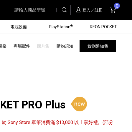
0
請輸入商品型號
搜尋
購物車
項商品
登入／註冊
®
電競設備
PlayStation
REON POCKET
規格
專屬配件
圖片集
購物須知
貨到通知我
KET PRO Plus
黑膠唱盤
ZV 數位相機
個產品
個產品
個產品
個產品
16
3
個產品
個產品
/31 於 Sony Store 單筆消費滿 $13,000 以上享好禮。(部分