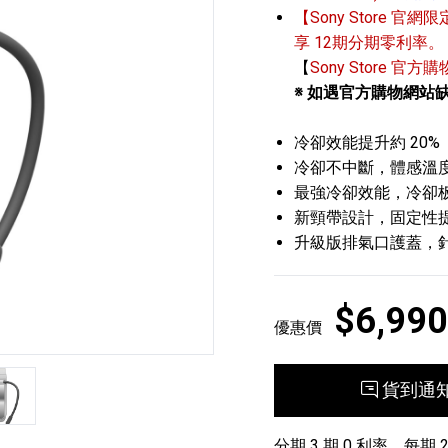
【Sony Store 官網限
享 12期分期零利率。
【
Sony Store 官方
※ 如遇官方購物網站
冷卻效能提升約 20%
冷卻不中斷，體感溫度
最強冷卻效能，冷卻板
播放器
克風 / 收錄音組
數位攝影機 / 配件
17
3
個產品
個產品
33
新頸帶設計，固定性提
升級版排氣口護蓋，
$6,990
優惠價
張
貨到通
分期 3 期 0 利率，每期 2