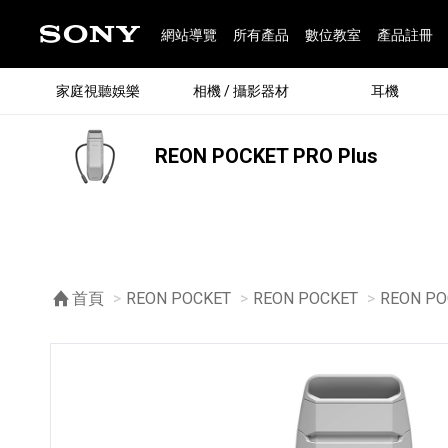
網站導覽
所有產品
數位教室
產品註冊
家庭視聽娛樂
相機 / 攝影器材
耳機
REON POCKET PRO Plus
®
首頁
REON POCKET
REON POCKET
目前頁面
REON PO
®
BRAVIA 全系列
α 數位單眼相機
全系列耳機
Walkman 數位隨身聽
藍牙喇叭
Xperia 智慧型手機
INZONE 電競螢幕
PlayStation
REON POCKET / 配件
主機 / 配件
家庭
α 專
耳機
Walk
Xper
INZ
PlaySt
67
49
46
12
19
37
6
3
6
個產品
個產品
個產品
個產品
個產品
個產品
個產品
個產品
個產品