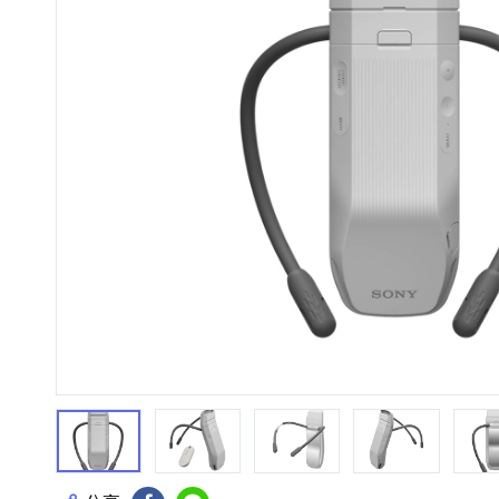
HiFi 音響
隨身型數位相機
藍光
相機麥
11
64
個產品
個產品
第1張
第2張
第3張
第4張
第5