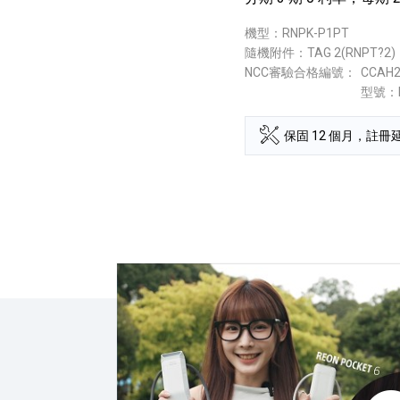
機型：RNPK-P1PT
隨機附件：TAG 2(RNPT?2)
NCC審驗合格編號：
CCAH2
型號：R
保固 12 個月，註冊延
點擊播放：夏天消暑首選！