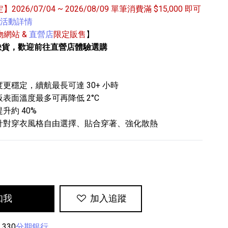
定】2026/07/04 ~ 2026/08/09 單筆消費滿 $15,000 即可
活動詳情
購物網站 &
直營店
限定販售
】
缺貨，歡迎前往直營店體驗選購
更穩定，續航最長可達 30+ 小時
表面溫度最多可再降低 2°C
專業攝影器材
個產品
17
個產品
升約 40%
針對穿衣風格自由選擇、貼合穿著、強化散熱
知我
加入追蹤
,330
分期銀行