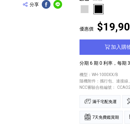
分享
FB分享
Line分享
白金
黑色
$19,9
優惠價
加入購
分期 6 期 0 利率，每期 3
機型：WH-1000XX/B
隨機附件：攜行包、連接線
NCC審驗合格編號：
CCAO
滿千宅配免運
7天免費鑑賞期