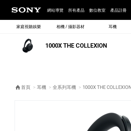
網站導覽
所有產品
數位教室
產品註冊
家庭視聽娛樂
相機 / 攝影器材
耳機
1000X THE COLLEXION
®
首頁
耳機
全系列耳機
目前頁面：
1000X THE COLLEXIO
®
BRAVIA 全系列
α 數位單眼相機
全系列耳機
Walkman 數位隨身聽
藍牙喇叭
Xperia 智慧型手機
INZONE 電競螢幕
PlayStation
REON POCKET / 配件
主機 / 配件
家庭
α 專
耳機
Walk
Xper
INZ
PlaySt
67
49
46
12
19
37
6
3
6
個產品
個產品
個產品
個產品
個產品
個產品
個產品
個產品
個產品