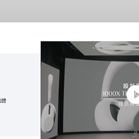
點擊播放：1000X 系列：十年淬鍊之作
戴體