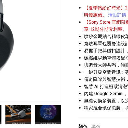
【夏季繽紛好時光】202
時優惠價。
活動詳情
【Sony Store 官網限
享 12期分期零利率。
噴砂金屬結合精緻皮
寬敞耳罩包覆舒適設
易握手把與磁扣設計
播放器
克風 / 收錄音組
數位攝影機 / 配件
17
3
個產品
個產品
33
碳纖維驅動單體搭配 Q
與調音大師共鳴，傾
一鍵升級空間音訊：專
傳奇降噪與智慧技術
智慧 AI 打造極致
內建 Google Gem
無縫切換多裝置，以
獨家混合環保包裝，
第5張
第6張
第7張
顏色
黑色