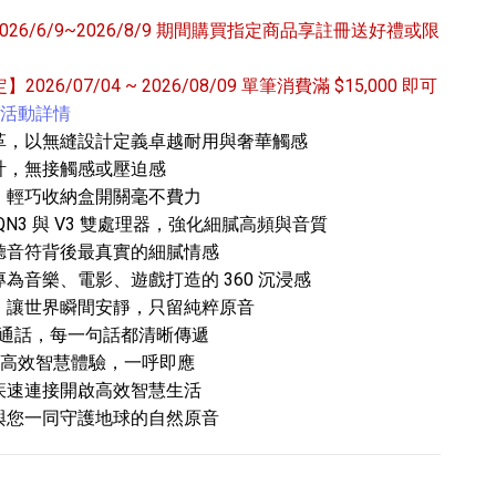
6/6/9~2026/8/9 期間購買指定商品享註冊送好禮或限
定】2026/07/04 ~ 2026/08/09 單筆消費滿 $15,000 即可
活動詳情
革，以無縫設計定義卓越耐用與奢華觸感
計，無接觸感或壓迫感
，輕巧收納盒開關毫不費力
專業攝影器材
個產品
17
個產品
N3 與 V3 雙處理器，強化細膩高頻與音質
聽音符背後最真實的細膩情感
為音樂、電影、遊戲打造的 360 沉浸感
，讓世界瞬間安靜，只留純粹原音
清澈通話，每一句話都清晰傳遞
ini，高效智慧體驗，一呼即應
疾速連接開啟高效智慧生活
與您一同守護地球的自然原音