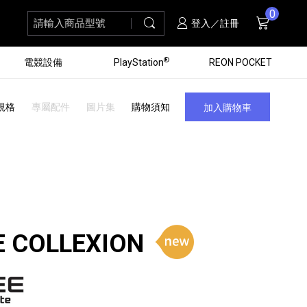
0
請輸入商品型號
搜尋
購物車
項商品
登入／註冊
®
電競設備
PlayStation
REON POCKET
規格
專屬配件
圖片集
購物須知
加入購物車
E COLLEXION
黑膠唱盤
ZV 數位相機
個產品
個產品
個產品
個產品
16
3
個產品
個產品