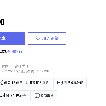
00
物車
加入追蹤
,320
分期銀行
、保固卡、參考手冊
25LP1260T5 / 產品型號：YY2998
保固 12 個月，註冊延長 6 個月
商品操作說明
超商取貨
貨到付現刷卡