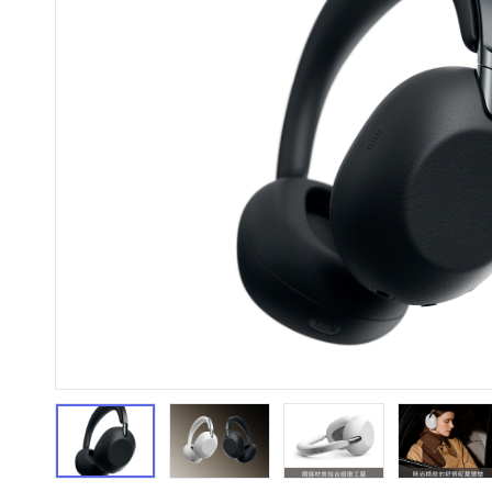
HiFi 音響
隨身型數位相機
藍光
相機麥
11
64
個產品
個產品
第1張
第2張
第3張
第4張