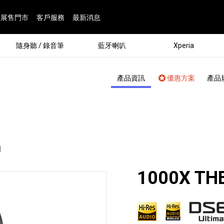
展售門市
客戶服務
最新消息
隨身聽 / 錄音筆
藍牙喇叭
Xperia
產品資訊
優惠方案
產品
N
1000X TH
®
劇院
屬鏡頭
配件
man 專屬配件
ia 專用配件
ONE 電競耳機
ation
遊戲軟體
BRAVIA 專屬配件
α 專屬配件
錄音筆 / 配件
INZONE 電競周邊
25
86
15
6
4
9
1
個產品
個產品
個產品
個產品
個產品
個產品
個產品
143
9
7
7