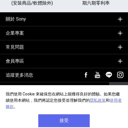
(安裝商品/軟體除外)
期六期零利率
關於 Sony
企業專案
常見問題
會員專區
追蹤更多消息
FB粉絲專頁[另開新視
YouTube頻道
加入LIN
追蹤
輸入Email，訂閱電子報
訂閱
我們使用 Cookie 來確保您在網站上能獲得良好的體驗。如果您繼
續使用本網站，我們將認定您接受並理解我們的
隱私政策
和
使用者
隱私政策
交易約定事項
網站導覽
無障礙聲明
條款
。
接受
Copyright © 2020, Sony Taiwan Ltd. All Rights Reserved.