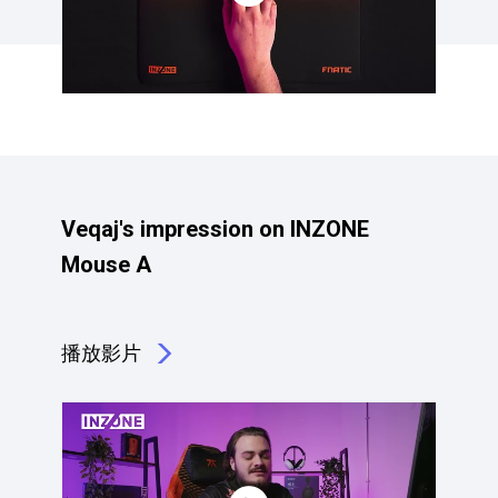
Veqaj's impression on INZONE
Mouse A
播放影片
點擊播放：Veqaj's impression on INZONE Mouse A