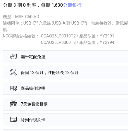
分期 3 期 0 利率，每期 1,630
分期銀行
機型：MSE-G500/D
®
®
隨機附件：USB-C
充電線 (USB-A 對 USB-C
)、無線接收器、滑鼠腳
貼
NCC審驗合格編號：
CCAO25LP0310T2 / 產品型號：YY2991
CCAO25LP0300T2 / 產品型號：YY2994
滿千宅配免運
保固 12 個月，註冊延長 12 個月
商品操作說明
7天免費鑑賞期
貨到付現刷卡