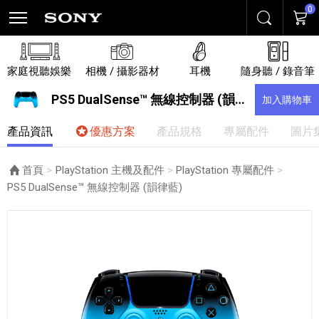
0
搜尋
購物
家庭視聽娛樂
相機 / 攝影器材
耳機
隨身聽 / 錄音筆
PS5 DualSense™ 無線控制器 (韻律藍)
加入購物車
產品資訊
優惠方案
產品規格
專屬配件
圖片
首頁
PlayStation 主機及配件
PlayStation 專屬配件
目前頁面：
PS5 DualSense™ 無線控制器 (韻律藍)