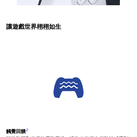
讓遊戲世界栩栩如生
2
觸覺回饋