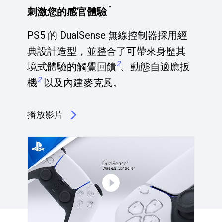
™
刺激您的感官體驗
PS5 的 DualSense 無線控制器採用經
典設計造型，並整合了可帶來身歷其
2
境式體驗的觸覺回饋
、動態自適應扳
2
機
以及內建麥克風。
播放影片
點擊播放：刺激您的感官體驗<sup>&#153;</sup>