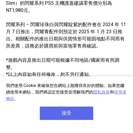
Slim）的閃耀系列 PS5 主機護蓋建議零售價分別為
NT1,980元。
閃耀系列 – 閃耀珍珠白與閃耀靛紫的配件會在 2024 年 11
月 7 日推出，閃耀青配件則預定於 2025 年 1 月 23 日推
出。相關配件的推出日期與供貨情形可能因地點不同而有
所差異，請務必於購買前與當地零售商確認。
*遊戲內容及推出日期可能根據不同地區/國家而有所調
整。
*以上內容如有任何修改，恕不另行通知。
我們使用 Cookie 來確保您在網站上能獲得良好的體驗。如果您繼
續使用本網站，我們將認定您接受並理解我們的
隱私政策
和
使用者
條款
。
接受
部分商品註冊
單筆消費滿千
享產品保固延長
享免費宅配到府