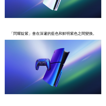
「閃耀靛紫」會在深邃的藍色和鮮明紫色之間變換。