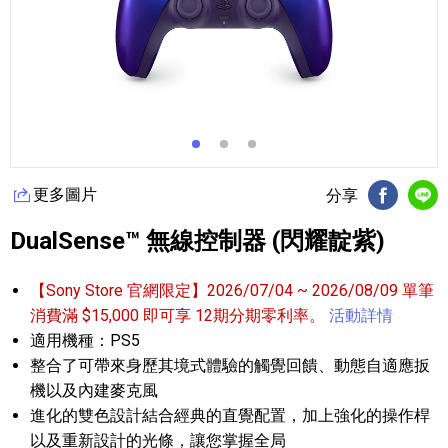
更多圖片
分享
FB分享
Li
DualSense™ 無線控制器 (閃耀靛紫)
【Sony Store 官網限定】2026/07/04 ~ 2026/08/09 單筆
消費滿 $15,000 即可享 12期分期零利率。
活動詳情
適用機種：PS5
整合了可帶來身歷其境式體驗的觸覺回饋、動態自適應扳
機以及內建麥克風
進化的雙色設計結合經典的直覺配置，加上強化的操作桿
以及重新設計的光條，讓您掌握全局