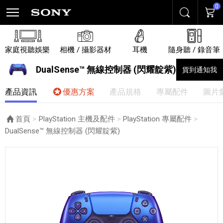
0
搜尋
購物
家庭視聽娛樂
相機 / 攝影器材
耳機
隨身聽 / 錄音筆
DualSense™ 無線控制器 (閃耀靛紫)
貨到通知我
產品資訊
優惠方案
產品規格
專屬配件
圖片
首頁
PlayStation 主機及配件
PlayStation 專屬配件
目前頁面：
DualSense™ 無線控制器 (閃耀靛紫)