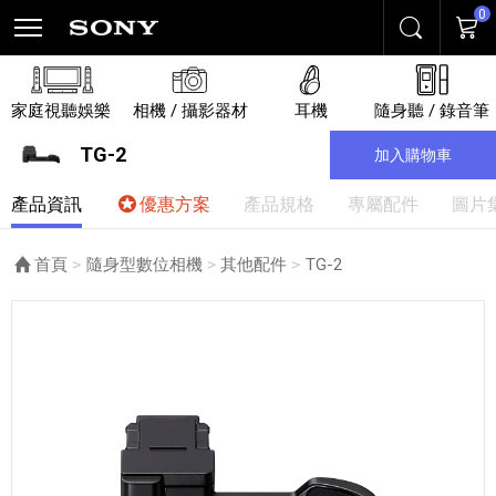
0
搜尋
購物
家庭視聽娛樂
相機 / 攝影器材
耳機
隨身聽 / 錄音筆
TG-2
加入購物車
產品資訊
優惠方案
產品規格
專屬配件
圖片
首頁
隨身型數位相機
其他配件
目前頁面：
TG-2