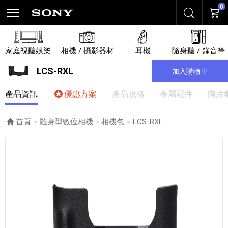
0
搜尋
購物
家庭視聽娛樂
相機 / 攝影器材
耳機
隨身聽 / 錄音筆
LCS-RXL
加入購物車
產品資訊
優惠方案
產品規格
專屬配件
圖片
首頁
隨身型數位相機
相機包
目前頁面：
LCS-RXL