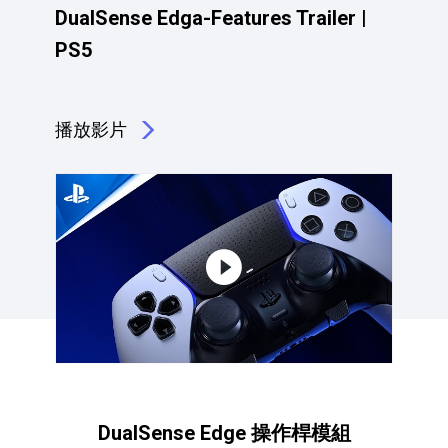
DualSense Edga-Features Trailer |
PS5
播放影片
點擊播放：DualSense Edga-Features Trailer | PS5
DualSense Edge 操作桿模組