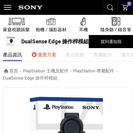
0
搜尋
購物
家庭視聽娛樂
相機 / 攝影器材
耳機
隨身聽 / 錄音筆
DualSense Edge 操作桿模組
貨到通知我
產品資訊
優惠方案
產品規格
專屬配件
圖片
首頁
PlayStation 主機及配件
PlayStation 專屬配件
目前頁面：
DualSense Edge 操作桿模組