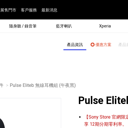
展售門市
客戶服務
最新消息
隨身聽 / 錄音筆
藍牙喇叭
Xperia
產品資訊
優惠方案
產品
配件
目前頁面：
Pulse Eliteb 無線耳機組 (午夜黑)
Pulse El
®
【Sony Store 官網限
劇院
屬鏡頭
配件
man 專屬配件
ia 專用配件
ONE 電競耳機
ation
遊戲軟體
BRAVIA 專屬配件
α 專屬配件
錄音筆 / 配件
INZONE 電競周邊
25
86
15
6
4
9
1
個產品
個產品
個產品
個產品
個產品
個產品
個產品
143
9
7
7
享 12期分期零利率。