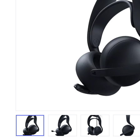
HiFi 音響
隨身型數位相機
藍光
相機麥
11
64
個產品
個產品
第1張
第2張
第3張
第4張