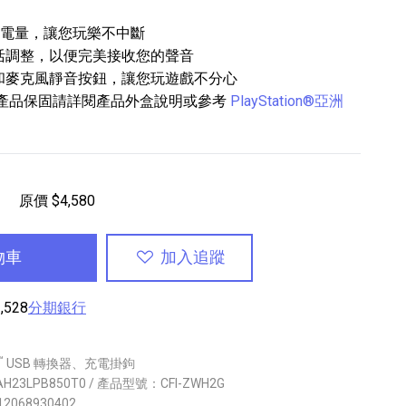
時的電量，讓您玩樂不中斷
活調整，以便完美接收您的聲音
和麥克風靜音按鈕，讓您玩遊戲不分心
周邊設備產品保固請詳閱產品外盒說明或參考
PlayStation®亞洲
專業攝影器材
個產品
17
個產品
原價 $4,580
物車
加入追蹤
,528
分期銀行
™
USB 轉換器、充電掛鉤
AH23LPB850T0 / 產品型號：CFI-ZWH2G
12068930402