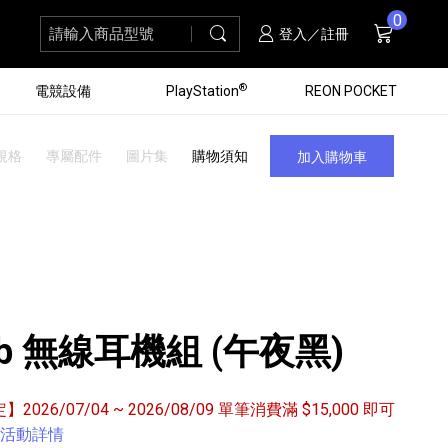
0
請輸入商品型號
搜尋
購物車
項商品
登入／註冊
®
電競設備
PlayStation
REON POCKET
規格
專屬配件
圖片集
購物須知
加入購物車
iteb 無線耳機組 (午夜黑)
定】2026/07/04 ~ 2026/08/09 單筆消費滿 $15,000 即可
黑膠唱盤
ZV 數位相機
個產品
個產品
個產品
個產品
16
3
個產品
個產品
活動詳情