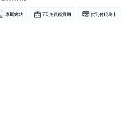
專屬網站
7天免費鑑賞期
貨到付現刷卡