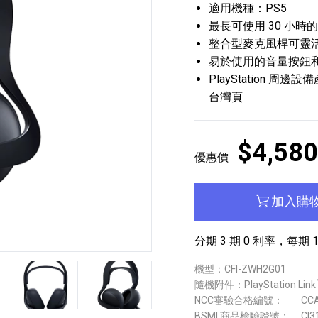
適用機種：PS5
最長可使用 30 小
整合型麥克風桿可靈
易於使用的音量按鈕
PlayStation 
台灣頁
播放器
克風 / 收錄音組
數位攝影機 / 配件
17
3
個產品
個產品
33
$4,580
優惠價
加入購
分期 3 期 0 利率，每期 1
機型：CFI-ZWH2G01
第5張
第6張
隨機附件：PlayStation Link
NCC審驗合格編號：
CC
BSMI 商品檢驗證號：
CI3