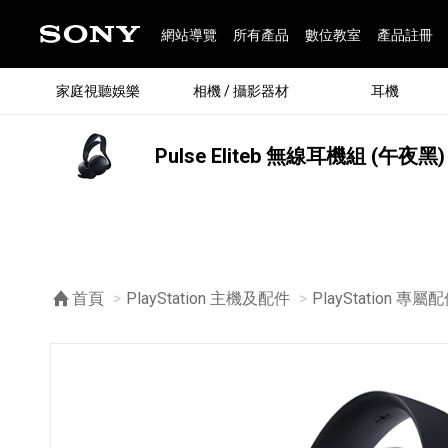
網站導覽
所有產品
數位教室
產品註冊
家庭視聽娛樂
相機 / 攝影器材
耳機
Pulse Eliteb 無線耳機組 (午夜黑)
®
首頁
PlayStation 主機及配件
PlayStation 專屬
®
BRAVIA 全系列
α 數位單眼相機
全系列耳機
Walkman 數位隨身聽
藍牙喇叭
Xperia 智慧型手機
INZONE 電競螢幕
PlayStation
REON POCKET / 配件
主機 / 配件
家庭
α 專
耳機
Walk
Xper
INZ
PlaySt
67
49
46
12
19
37
6
3
6
個產品
個產品
個產品
個產品
個產品
個產品
個產品
個產品
個產品