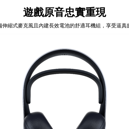
遊戲原音忠實重現
備伸縮式麥克風且內建長效電池的舒適耳機組，享受逼真