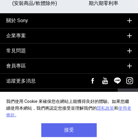
(安裝商品/軟體除外)
期六期零利率
關於 Sony
企業專案
常見問題
會員專區
追蹤更多消息
FB粉絲專頁[另開新視
YouTube頻道
加入LIN
追蹤
輸入Email，訂閱電子報
訂閱
我們使用 Cookie 來確保您在網站上能獲得良好的體驗。如果您繼
續使用本網站，我們將認定您接受並理解我們的
隱私政策
和
使用者
隱私政策
交易約定事項
網站導覽
無障礙聲明
條款
。
接受
Copyright © 2020, Sony Taiwan Ltd. All Rights Reserved.