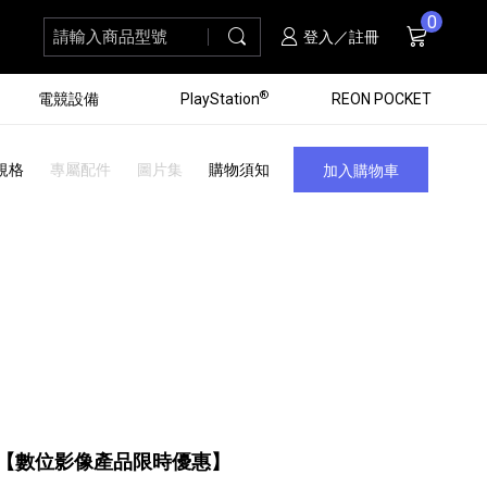
0
請輸入商品型號
搜尋
購物車
項商品
登入／註冊
®
電競設備
PlayStation
REON POCKET
規格
專屬配件
圖片集
購物須知
加入購物車
黑膠唱盤
ZV 數位相機
個產品
個產品
個產品
個產品
16
3
個產品
個產品
【數位影像產品限時優惠】