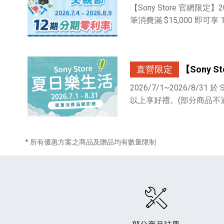
【Sony Store 官網限定】202
筆消費滿 $15,000 即可
直營限定
【Sony 
2026/7/1~2026/8/31 於 
HiFi 音響
隨身型數位相機
藍光
相機麥
11
64
個產品
個產品
以上享好禮。(部分商品不
* 所有優惠方案之商品及贈品均有數量限制