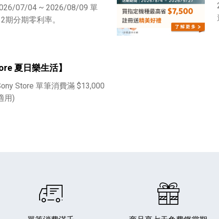
6/07/04 ~ 2026/08/09 單
享 12期分期零利率。
Store 夏日樂生活】
Sony Store 單筆消費滿 $13,000
播放器
克風 / 收錄音組
數位攝影機 / 配件
17
3
個產品
個產品
33
適用)