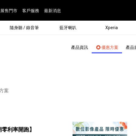
展售門市
客戶服務
最新消息
隨身聽 / 錄音筆
藍牙喇叭
Xperia
產品資訊
優惠方案
產品
頁面：
方案
®
劇院
屬鏡頭
配件
man 專屬配件
ia 專用配件
ONE 電競耳機
ation
遊戲軟體
BRAVIA 專屬配件
α 專屬配件
錄音筆 / 配件
INZONE 電競周邊
25
86
15
6
4
9
1
個產品
個產品
個產品
個產品
個產品
個產品
個產品
143
9
7
7
期零利率開跑】