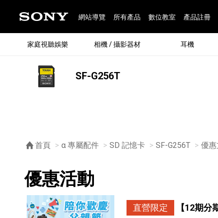
網站導覽
所有產品
數位教室
產品註冊
家庭視聽娛樂
相機 / 攝影器材
耳機
SF-G256T
®
首頁
α 專屬配件
SD 記憶卡
SF-G256T
目前
優惠
優惠活動
®
BRAVIA 全系列
α 數位單眼相機
全系列耳機
Walkman 數位隨身聽
藍牙喇叭
Xperia 智慧型手機
INZONE 電競螢幕
PlayStation
REON POCKET / 配件
主機 / 配件
家庭
α 專
耳機
Walk
Xper
INZ
PlaySt
67
49
46
12
19
37
6
3
6
個產品
個產品
個產品
個產品
個產品
個產品
個產品
個產品
個產品
直營限定
【12期分