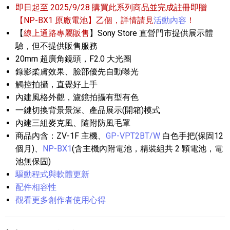
即日起至 2025/9/28 購買此系列商品並完成註冊即贈
【NP-BX1 原廠電池】乙個，詳情請見
活動內容
！
【
線上通路專屬販售
】Sony Store 直營門市提供展示體
驗，但不提供販售服務
20mm 超廣角鏡頭，F2.0 大光圈
錄影柔膚效果、臉部優先自動曝光
觸控拍攝，直覺好上手
內建風格外觀，濾鏡拍攝有型有色
一鍵切換背景景深、產品展示(開箱)模式
內建三組麥克風、隨附防風毛罩
商品內含：ZV-1F 主機、
GP-VPT2BT/W
白色手把(保固12
個月)、
NP-BX1
(含主機內附電池，精裝組共 2 顆電池，電
池無保固)
驅動程式與軟體更新
配件相容性
觀看更多創作者使用心得