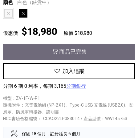
顏色
白色（缺貨中）
白色
黑色
$18,980
優惠價
原價 $18,980
商品已完售
加入追蹤
分期 6 期 0 利率，每期 3,165
分期銀行
機型：ZV-1F/W-P1
隨機附件：充電電池組 (NP-BX1)、Type-C USB 充電線 (USB2.0)、防
風罩、防風罩轉接器、說明書
NCC審驗合格編號：
CCAO22LP0830T4 / 產品型號：WW145753
保固 18 個月，註冊延長 6 個月