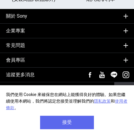
關於 Sony
企業專案
常見問題
會員專區
追蹤更多消息
FB粉絲專頁[另開新視
YouTube頻道
加入LIN
追蹤
輸入Email，訂閱電子報
訂閱
我們使用 Cookie 來確保您在網站上能獲得良好的體驗。如果您繼
續使用本網站，我們將認定您接受並理解我們的
隱私政策
和
使用者
隱私政策
交易約定事項
網站導覽
無障礙聲明
條款
。
接受
Copyright © 2020, Sony Taiwan Ltd. All Rights Reserved.