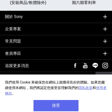
(安裝商品/軟體除外)
期六期零利率
關於 Sony
企業專案
常見問題
會員專區
追蹤更多消息
FB粉絲專頁[另開新視
YouTube頻道
加入LIN
追蹤
輸入Email，訂閱電子報
訂閱
我們使用 Cookie 來確保您在網站上能獲得良好的體驗。如果您繼
續使用本網站，我們將認定您接受並理解我們的
隱私政策
和
使用者
隱私政策
交易約定事項
網站導覽
無障礙聲明
條款
。
接受
Copyright © 2020, Sony Taiwan Ltd. All Rights Reserved.