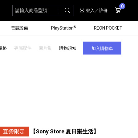
0
請輸入商品型號
搜尋
購物車
項商品
登入／註冊
®
電競設備
PlayStation
REON POCKET
規格
專屬配件
圖片集
購物須知
加入購物車
黑膠唱盤
ZV 數位相機
個產品
個產品
個產品
個產品
16
3
個產品
個產品
直營限定
【Sony Store 夏日樂生活】