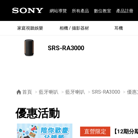
網站導覽
所有產品
數位教室
產品註冊
家庭視聽娛樂
相機 / 攝影器材
耳機
SRS-RA3000
®
首頁
藍牙喇叭
藍牙喇叭
SRS-RA3000
目前
優惠
優惠活動
®
BRAVIA 全系列
α 數位單眼相機
全系列耳機
Walkman 數位隨身聽
藍牙喇叭
Xperia 智慧型手機
INZONE 電競螢幕
PlayStation
REON POCKET / 配件
主機 / 配件
家庭
α 專
耳機
Walk
Xper
INZ
PlaySt
67
49
46
12
19
37
6
3
6
個產品
個產品
個產品
個產品
個產品
個產品
個產品
個產品
個產品
直營限定
【12期分