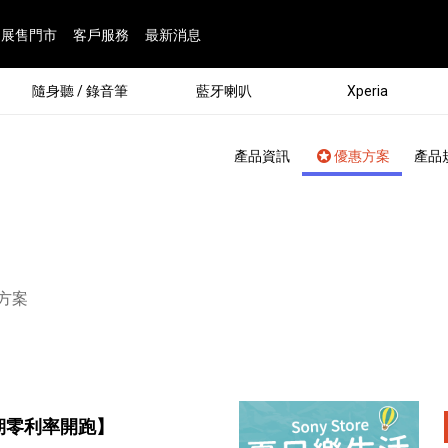
展售門市
客戶服務
最新消息
隨身聽 / 錄音筆
藍牙喇叭
Xperia
產品資訊
優惠方案
產品
頁面：
方案
®
劇院
屬鏡頭
配件
man 專屬配件
ia 專用配件
ONE 電競耳機
ation
遊戲軟體
BRAVIA 專屬配件
α 專屬配件
錄音筆 / 配件
INZONE 電競周邊
25
86
15
6
4
9
1
個產品
個產品
個產品
個產品
個產品
個產品
個產品
143
9
7
7
期零利率開跑】