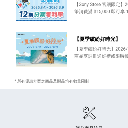
【Sony Store 官網限定】202
筆消費滿 $15,000 即可
【夏季繽紛好時光】
【夏季繽紛好時光】2026/6
HiFi 音響
隨身型數位相機
藍光
相機麥
商品享註冊送好禮或限時
11
64
個產品
個產品
* 所有優惠方案之商品及贈品均有數量限制