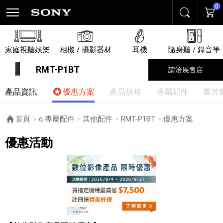
0
搜尋
購物
家庭視聽娛樂
相機 / 攝影器材
耳機
隨身聽 / 錄音筆
RMT-P1BT
請洽展售店
產品資訊
優惠方案
產品規格
專屬配件
圖片
首頁
α 專屬配件
其他配件
RMT-P1BT
目前頁面：
優惠方案
優惠活動