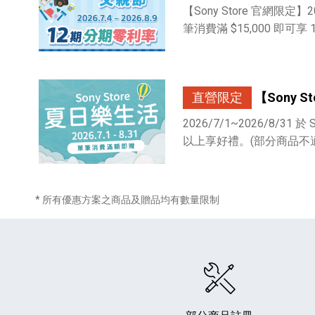
【Sony Store 官網限定】202
筆消費滿 $15,000 即可
直營限定
【Sony 
2026/7/1~2026/8/31 於 
HiFi 音響
隨身型數位相機
藍光
相機麥
11
64
個產品
個產品
以上享好禮。(部分商品不
* 所有優惠方案之商品及贈品均有數量限制