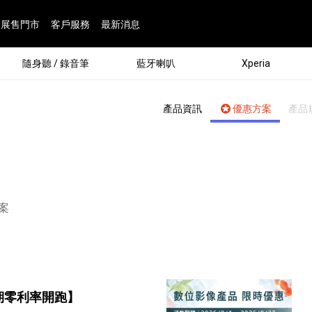
展售門市
客戶服務
最新消息
隨身聽 / 錄音筆
藍牙喇叭
Xperia
產品資訊
優惠方案
產品
面：
案
®
劇院
屬鏡頭
配件
man 專屬配件
ia 專用配件
ONE 電競耳機
ation
遊戲軟體
BRAVIA 專屬配件
α 專屬配件
錄音筆 / 配件
INZONE 電競周邊
25
86
15
6
4
9
1
個產品
個產品
個產品
個產品
個產品
個產品
個產品
143
9
7
7
期零利率開跑】