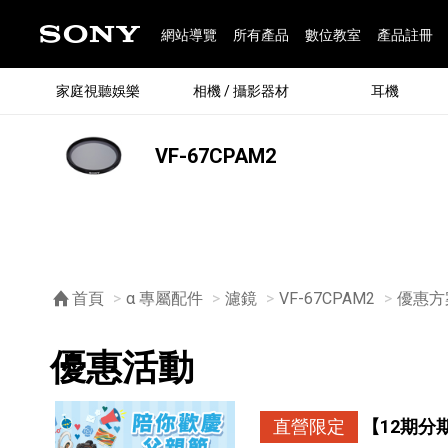
網站導覽
所有產品
數位教室
產品註冊
家庭視聽娛樂
相機 / 攝影器材
耳機
VF-67CPAM2
®
首頁
α 專屬配件
濾鏡
VF-67CPAM2
目前頁
優惠方
優惠活動
®
BRAVIA 全系列
α 數位單眼相機
全系列耳機
Walkman 數位隨身聽
藍牙喇叭
Xperia 智慧型手機
INZONE 電競螢幕
PlayStation
REON POCKET / 配件
主機 / 配件
家庭
α 專
耳機
Walk
Xper
INZ
PlaySt
67
49
46
12
19
37
6
3
6
個產品
個產品
個產品
個產品
個產品
個產品
個產品
個產品
個產品
直營限定
【12期分