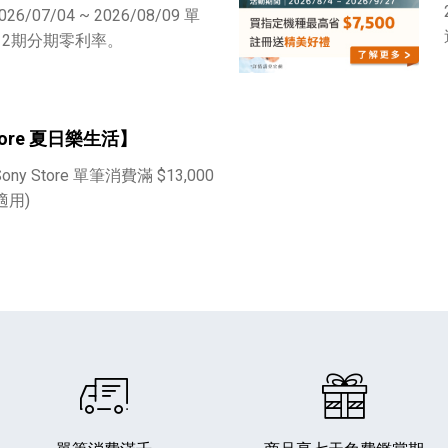
6/07/04 ~ 2026/08/09 單
享 12期分期零利率。
Store 夏日樂生活】
Sony Store 單筆消費滿 $13,000
播放器
克風 / 收錄音組
數位攝影機 / 配件
17
3
個產品
個產品
33
適用)