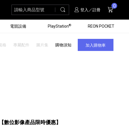
0
請輸入商品型號
搜尋
購物車
項商品
登入／註冊
®
電競設備
PlayStation
REON POCKET
規格
專屬配件
圖片集
購物須知
加入購物車
黑膠唱盤
ZV 數位相機
個產品
個產品
個產品
個產品
16
3
個產品
個產品
【數位影像產品限時優惠】