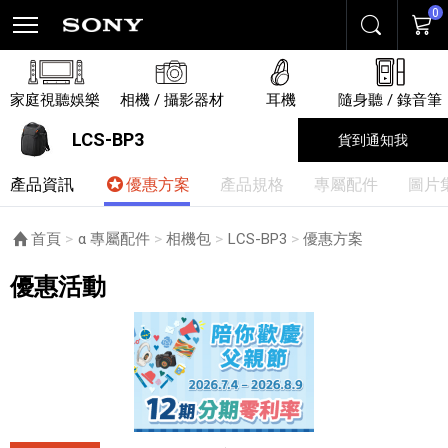
0
搜尋
購物
家庭視聽娛樂
相機 / 攝影器材
耳機
隨身聽 / 錄音筆
LCS-BP3
貨到通知我
產品資訊
優惠方案
產品規格
專屬配件
圖片
首頁
α 專屬配件
相機包
LCS-BP3
目前頁面：
優惠方案
優惠活動