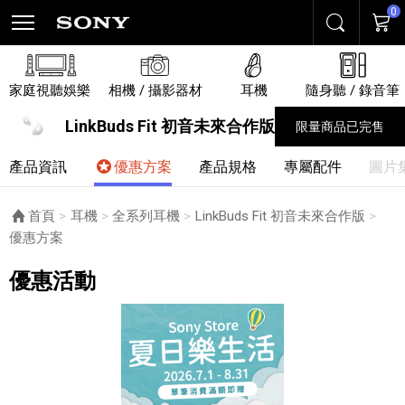
0
搜尋
購物
家庭視聽娛樂
相機 / 攝影器材
耳機
隨身聽 / 錄音筆
LinkBuds Fit 初音未來合作版
限量商品已完售
產品資訊
優惠方案
產品規格
專屬配件
圖片
首頁
耳機
全系列耳機
LinkBuds Fit 初音未來合作版
目前頁面：
優惠方案
優惠活動