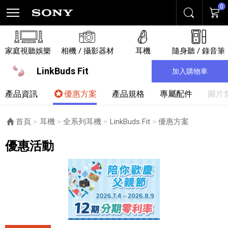
0
搜尋
購物
家庭視聽娛樂
相機 / 攝影器材
耳機
隨身聽 / 錄音筆
LinkBuds Fit
加入購物車
產品資訊
優惠方案
產品規格
專屬配件
圖片
首頁
耳機
全系列耳機
LinkBuds Fit
目前頁面：
優惠方案
優惠活動