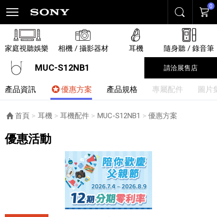
0
搜尋
購物
家庭視聽娛樂
相機 / 攝影器材
耳機
隨身聽 / 錄音筆
MUC-S12NB1
請洽展售店
產品資訊
優惠方案
產品規格
專屬配件
圖片
首頁
耳機
耳機配件
MUC-S12NB1
目前頁面：
優惠方案
優惠活動