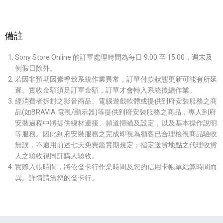
備註
Sony Store Online 的訂單處理時間為每日 9:00 至 15:00，週末及
例假日除外。
若因非預期因素導致系統作業異常，訂單付款狀態更新可能有所延
遲。實收金額須足訂單金額，訂單才會轉入系統後續作業。
經消費者拆封之影音商品、電腦遊戲軟體或提供到府安裝服務之商
品(如BRAVIA 電視/顯示器)等提供到府安裝服務之商品，專人到府
安裝過程中將提供線材連接、頻道掃瞄及設定，以及基本操作說明
等服務。因此到府安裝服務之完成即視為顧客已合理檢視商品驗收
無誤，不適用前述七天免費鑑賞期規定；指定送貨地點之代理收貨
人之驗收視同訂購人驗收。
實際入帳時間，將依發卡行作業時間及您的信用卡帳單結算時間而
異。詳情請洽您的發卡行。