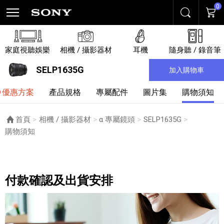
0
搜尋
購物
家庭視聽娛樂
相機 / 攝影器材
耳機
隨身聽 / 錄音筆
SELP1635G
加入購物車
優惠方案
產品規格
專屬配件
圖片集
購物須知
首頁
相機 / 攝影器材
α 專屬鏡頭
SELP1635G
目前頁面：
購物須知
購物須知
付款確認及出貨安排