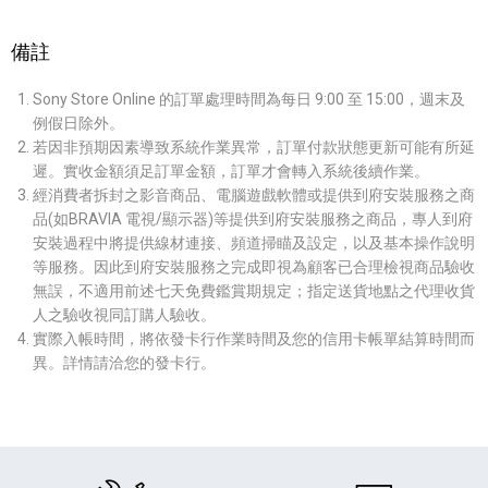
備註
Sony Store Online 的訂單處理時間為每日 9:00 至 15:00，週末及
例假日除外。
若因非預期因素導致系統作業異常，訂單付款狀態更新可能有所延
遲。實收金額須足訂單金額，訂單才會轉入系統後續作業。
經消費者拆封之影音商品、電腦遊戲軟體或提供到府安裝服務之商
品(如BRAVIA 電視/顯示器)等提供到府安裝服務之商品，專人到府
安裝過程中將提供線材連接、頻道掃瞄及設定，以及基本操作說明
等服務。因此到府安裝服務之完成即視為顧客已合理檢視商品驗收
無誤，不適用前述七天免費鑑賞期規定；指定送貨地點之代理收貨
人之驗收視同訂購人驗收。
實際入帳時間，將依發卡行作業時間及您的信用卡帳單結算時間而
異。詳情請洽您的發卡行。