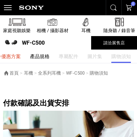
0
搜尋
購物
家庭視聽娛樂
相機 / 攝影器材
耳機
隨身聽 / 錄音筆
WF-C500
請洽展售店
優惠方案
產品規格
專屬配件
圖片集
購物須知
首頁
耳機
全系列耳機
WF-C500
目前頁面：
購物須知
購物須知
付款確認及出貨安排