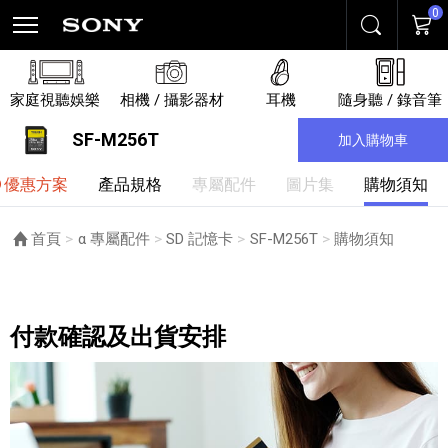
0
搜尋
購物
家庭視聽娛樂
相機 / 攝影器材
耳機
隨身聽 / 錄音筆
SF-M256T
加入購物車
優惠方案
產品規格
專屬配件
圖片集
購物須知
首頁
α 專屬配件
SD 記憶卡
SF-M256T
目前頁面：
購物須知
購物須知
付款確認及出貨安排