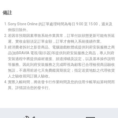
備註
Sony Store Online 的訂單處理時間為每日 9:00 至 15:00，週末及
例假日除外。
若因非預期因素導致系統作業異常，訂單付款狀態更新可能有所延
遲。實收金額須足訂單金額，訂單才會轉入系統後續作業。
經消費者拆封之影音商品、電腦遊戲軟體或提供到府安裝服務之商
品(如BRAVIA 電視/顯示器)等提供到府安裝服務之商品，專人到府
安裝過程中將提供線材連接、頻道掃瞄及設定，以及基本操作說明
等服務。因此到府安裝服務之完成即視為顧客已合理檢視商品驗收
無誤，不適用前述七天免費鑑賞期規定；指定送貨地點之代理收貨
人之驗收視同訂購人驗收。
實際入帳時間，將依發卡行作業時間及您的信用卡帳單結算時間而
異。詳情請洽您的發卡行。