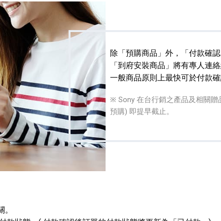
除「預購商品」外，「付款確認
「到府安裝商品」將有專人連絡
一般商品原則上最快可於付款確
播放器
克風 / 收錄音組
數位攝影機 / 配件
17
3
個產品
個產品
33
※ Sony 在台行銷之產品及相
預購) 即提早截止。
關。