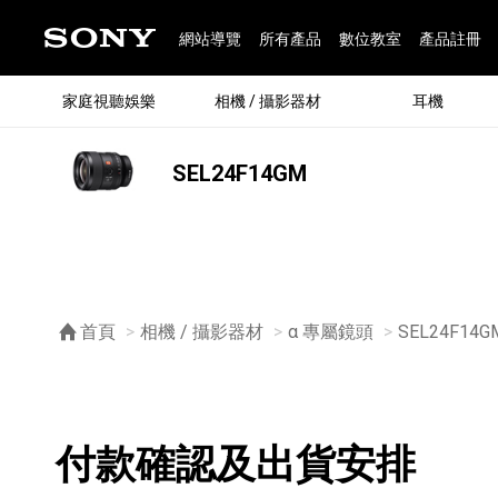
網站導覽
所有產品
數位教室
產品註冊
家庭視聽娛樂
相機 / 攝影器材
耳機
SEL24F14GM
®
首頁
相機 / 攝影器材
α 專屬鏡頭
SEL24F14G
購物須知
付款確認及出貨安排
®
BRAVIA 全系列
α 數位單眼相機
全系列耳機
Walkman 數位隨身聽
藍牙喇叭
Xperia 智慧型手機
INZONE 電競螢幕
PlayStation
REON POCKET / 配件
主機 / 配件
家庭
α 專
耳機
Walk
Xper
INZ
PlaySt
67
49
46
12
19
37
6
3
6
個產品
個產品
個產品
個產品
個產品
個產品
個產品
個產品
個產品