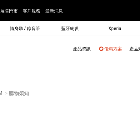
展售門市
客戶服務
最新消息
隨身聽 / 錄音筆
藍牙喇叭
Xperia
產品資訊
優惠方案
產品
M
目前頁面：
購物須知
®
劇院
屬鏡頭
配件
man 專屬配件
ia 專用配件
ONE 電競耳機
ation
遊戲軟體
BRAVIA 專屬配件
α 專屬配件
錄音筆 / 配件
INZONE 電競周邊
25
86
15
6
4
9
1
個產品
個產品
個產品
個產品
個產品
個產品
個產品
143
9
7
7