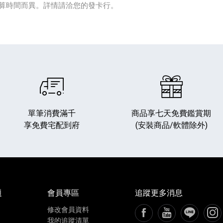
算時間而異。詳情請洽您的發卡行。
單筆消費滿千
商品享七天免費鑑賞期
享免費宅配到府
(安裝商品/軟體除外)
題
會員專區
追蹤更多消息
修改會員資料
FB粉絲專頁[另開新視窗
YouTube頻道[
加入LIN
追蹤
我的追蹤清單