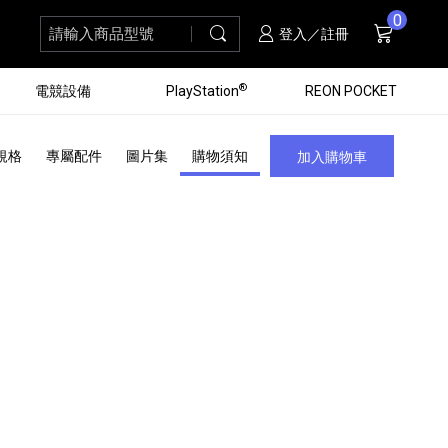
0
請輸入商品型號
搜尋
購物車
項商品
登入／註冊
®
電競設備
PlayStation
REON POCKET
規格
專屬配件
圖片集
購物須知
加入購物車
黑膠唱盤
ZV 數位相機
個產品
個產品
個產品
個產品
16
3
個產品
個產品