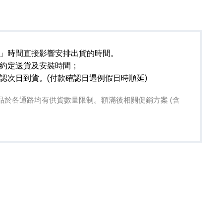
」時間直接影響安排出貨的時間。
約定送貨及安裝時間；
認次日到貨。(付款確認日遇例假日時順延)
專業攝影器材
個產品
17
個產品
關贈品於各通路均有供貨數量限制。額滿後相關促銷方案 (含