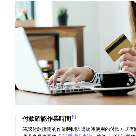
HiFi 音響
隨身型數位相機
藍光
相機麥
11
64
個產品
個產品
付款確認作業時間
[1]
確認付款所需的作業時間與購物時使用的付款方式有