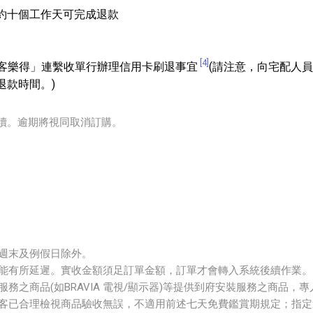
約十個工作天可完成退款
[4]
知「統一客樂得」連繫收單行辦理信用卡刷退事宜
(請注意，向宅配人
退款時間。)
手續。逾期將視同取消訂購。
5:00，週末及例假日除外。
能有所延遲。實收金額須足訂單金額，訂單才會轉入系統後續作業。
務之商品(如BRAVIA 電視/顯示器)等提供到府安裝服務之商品
客已合理檢視商品驗收無誤，不適用前述七天免費鑑賞期規定；指定