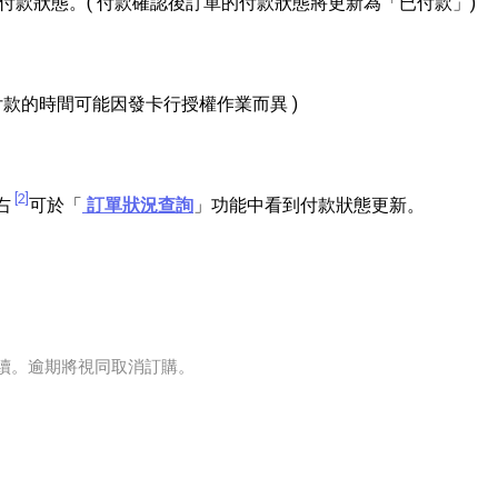
付款狀態。( 付款確認後訂單的付款狀態將更新為「已付款」)
款的時間可能因發卡行授權作業而異 )
[2]
右
可於「
訂單狀況查詢
」功能中看到付款狀態更新。
手續。逾期將視同取消訂購。