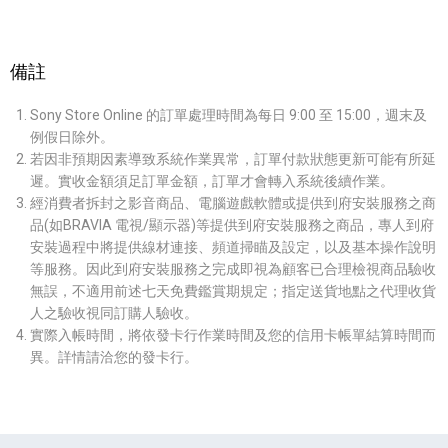
備註
Sony Store Online 的訂單處理時間為每日 9:00 至 15:00，週末及
例假日除外。
若因非預期因素導致系統作業異常，訂單付款狀態更新可能有所延
遲。實收金額須足訂單金額，訂單才會轉入系統後續作業。
經消費者拆封之影音商品、電腦遊戲軟體或提供到府安裝服務之商
品(如BRAVIA 電視/顯示器)等提供到府安裝服務之商品，專人到府
安裝過程中將提供線材連接、頻道掃瞄及設定，以及基本操作說明
等服務。因此到府安裝服務之完成即視為顧客已合理檢視商品驗收
無誤，不適用前述七天免費鑑賞期規定；指定送貨地點之代理收貨
人之驗收視同訂購人驗收。
實際入帳時間，將依發卡行作業時間及您的信用卡帳單結算時間而
異。詳情請洽您的發卡行。