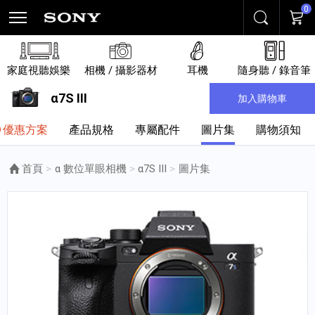
0
搜尋
購物
家庭視聽娛樂
相機 / 攝影器材
耳機
隨身聽 / 錄音筆
α7S III
加入購物車
優惠方案
產品規格
專屬配件
圖片集
購物須知
首頁
α 數位單眼相機
α7S III
目前頁面：
圖片集