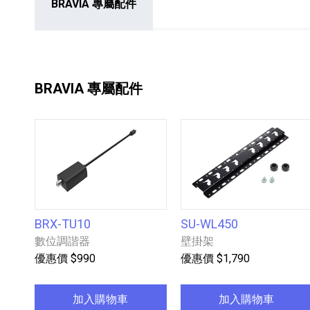
BRAVIA 專屬配件
BRAVIA 專屬配件
HiFi 音響
隨身型數位相機
藍光
相機麥
11
64
個產品
個產品
BRX-TU10
SU-WL450
數位調諧器
壁掛架
優惠價 $990
優惠價 $1,790
加入購物車
加入購物車