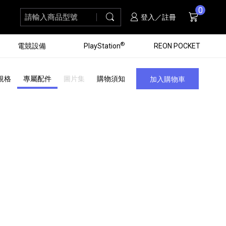
0
請輸入商品型號
搜尋
購物車
項商品
登入／註冊
®
電競設備
PlayStation
REON POCKET
規格
專屬配件
圖片集
購物須知
加入購物車
黑膠唱盤
ZV 數位相機
個產品
個產品
個產品
個產品
16
3
個產品
個產品