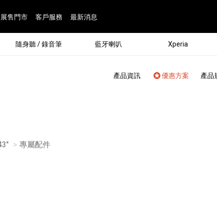
展售門市
客戶服務
最新消息
隨身聽 / 錄音筆
藍牙喇叭
Xperia
產品資訊
優惠方案
產品
43"
目前頁面：
專屬配件
®
劇院
屬鏡頭
配件
man 專屬配件
ia 專用配件
ONE 電競耳機
ation
遊戲軟體
BRAVIA 專屬配件
α 專屬配件
錄音筆 / 配件
INZONE 電競周邊
25
86
15
6
4
9
1
個產品
個產品
個產品
個產品
個產品
個產品
個產品
143
9
7
7