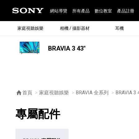
網站導覽
所有產品
數位教室
產品註冊
家庭視聽娛樂
相機 / 攝影器材
耳機
BRAVIA 3 43"
®
首頁
家庭視聽娛樂
BRAVIA 全系列
BRAVIA 3 
專屬配件
®
BRAVIA 全系列
α 數位單眼相機
全系列耳機
Walkman 數位隨身聽
藍牙喇叭
Xperia 智慧型手機
INZONE 電競螢幕
PlayStation
REON POCKET / 配件
主機 / 配件
家庭
α 專
耳機
Walk
Xper
INZ
PlaySt
67
49
46
12
19
37
6
3
6
個產品
個產品
個產品
個產品
個產品
個產品
個產品
個產品
個產品