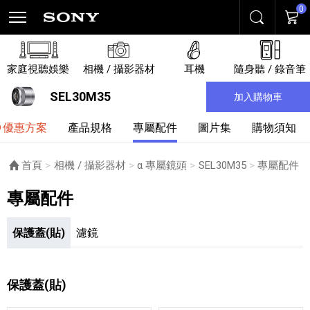
0
搜尋
購物
家庭視聽娛樂
相機 / 攝影器材
耳機
隨身聽 / 錄音筆
SEL30M35
加入購物車
優惠方案
產品規格
專屬配件
圖片集
購物須知
首頁
相機 / 攝影器材
α 專屬鏡頭
SEL30M35
目前頁面：
專屬配件
專屬配件
保護蓋(貼)
濾鏡
保護蓋(貼)