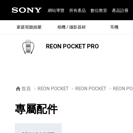
網站導覽
所有產品
數位教室
產品註冊
家庭視聽娛樂
相機 / 攝影器材
耳機
REON POCKET PRO
®
首頁
REON POCKET
REON POCKET
REON PO
專屬配件
®
BRAVIA 全系列
α 數位單眼相機
全系列耳機
Walkman 數位隨身聽
藍牙喇叭
Xperia 智慧型手機
INZONE 電競螢幕
PlayStation
REON POCKET / 配件
主機 / 配件
家庭
α 專
耳機
Walk
Xper
INZ
PlaySt
67
49
46
12
19
37
6
3
6
個產品
個產品
個產品
個產品
個產品
個產品
個產品
個產品
個產品