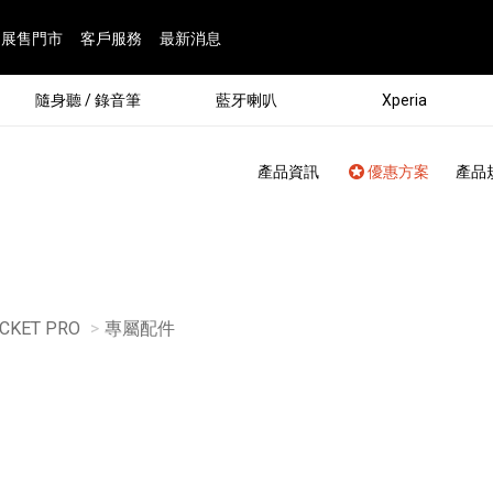
展售門市
客戶服務
最新消息
隨身聽 / 錄音筆
藍牙喇叭
Xperia
產品資訊
優惠方案
產品
CKET PRO
目前頁面：
專屬配件
®
劇院
屬鏡頭
配件
man 專屬配件
ia 專用配件
ONE 電競耳機
ation
遊戲軟體
BRAVIA 專屬配件
α 專屬配件
錄音筆 / 配件
INZONE 電競周邊
25
86
15
6
4
9
1
個產品
個產品
個產品
個產品
個產品
個產品
個產品
143
9
7
7