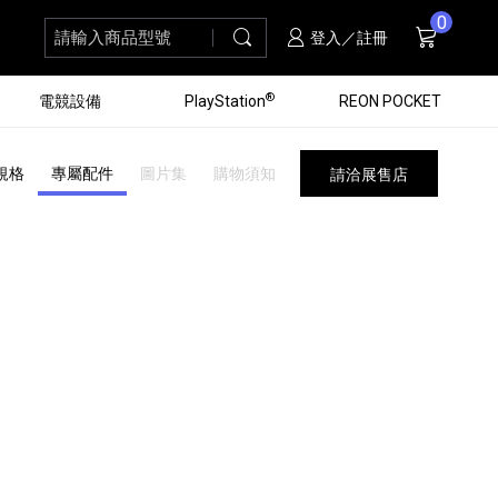
0
請輸入商品型號
搜尋
購物車
項商品
登入／註冊
®
電競設備
PlayStation
REON POCKET
規格
專屬配件
圖片集
購物須知
請洽展售店
黑膠唱盤
ZV 數位相機
個產品
個產品
個產品
個產品
16
3
個產品
個產品