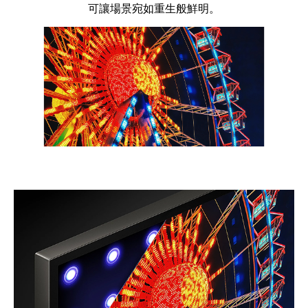
可讓場景宛如重生般鮮明。