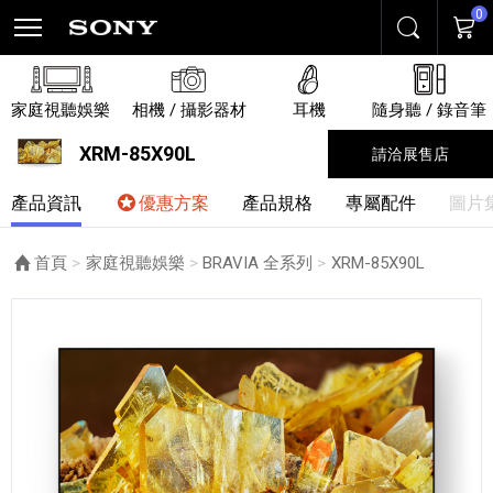
0
搜尋
購物
家庭視聽娛樂
相機 / 攝影器材
耳機
隨身聽 / 錄音筆
XRM-85X90L
請洽展售店
產品資訊
優惠方案
產品規格
專屬配件
圖片
首頁
家庭視聽娛樂
BRAVIA 全系列
目前頁面：
XRM-85X90L