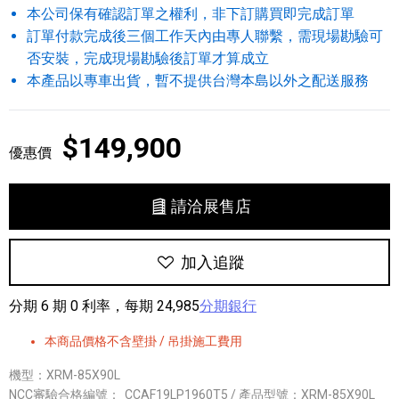
本公司保有確認訂單之權利，非下訂購買即完成訂單
訂單付款完成後三個工作天內由專人聯繫，需現場勘驗可
否安裝，完成現場勘驗後訂單才算成立
本產品以專車出貨，暫不提供台灣本島以外之配送服務
$149,900
優惠價
請洽展售店
加入追蹤
分期 6 期 0 利率，每期 24,985
分期銀行
本商品價格不含壁掛 / 吊掛施工費用
機型：XRM-85X90L
NCC審驗合格編號：
CCAF19LP1960T5 / 產品型號：XRM-85X90L