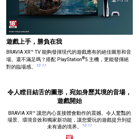
遊戲上手，勝負在我
BRAVIA XR™ TV 能夠發揮現代的遊戲應有的絕佳圖形和音
®
場。還不滿足嗎？搭配 PlayStation
5 主機，更能發揮絕
10
11
對的臨場感。
令人瞠目結舌的圖形，宛如身歷其境的音場，
遊戲開始
BRAVIA XR™ 讓您內心直接體會動作的震撼。令人驚豔的
場景、環境音效和獨家新功能，讓您愛玩的遊戲提升到從
10
11
未有過的境界。