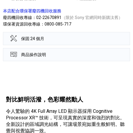
本店配合環保署廢四機回收服務
廢四機回收專線：02-22670891
（限於 Sony 官網同時新購汰舊）
環保署資源回收專線：0800-085-717
保固 24 個月
商品操作說明
產品資訊詳細資訊
對比鮮明活潑，色彩耀然動人
令人驚驗的 4K Full Array LED 顯示器採用 Cognitive
Processor XR™ 技術，可呈現真實的深度和強烈的對比。
全新設計的區域調光結構，可讓場景宛如重生般鮮明。聽
覺與視覺協調一致。