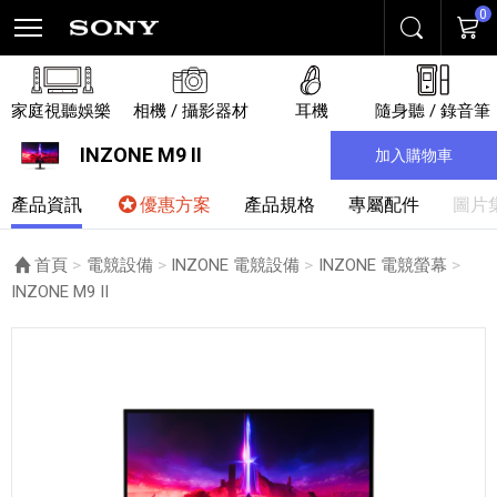
0
搜尋
購物
家庭視聽娛樂
相機 / 攝影器材
耳機
隨身聽 / 錄音筆
INZONE M9 II
加入購物車
產品資訊
優惠方案
產品規格
專屬配件
圖片
首頁
電競設備
INZONE 電競設備
INZONE 電競螢幕
目前頁面：
INZONE M9 II